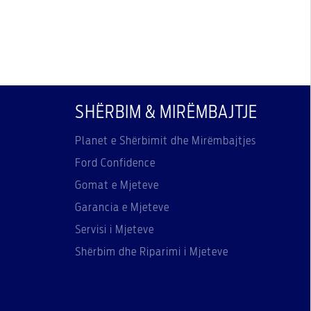
SHËRBIM & MIRËMBAJTJE
Planet e Shërbimit dhe Mirëmbajtjes
Ford Confidence
Gomat e Mjeteve
Garancia e Mjeteve
Servisi i Mjeteve
Shërbim dhe Riparimi i Mjeteve