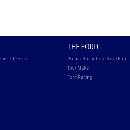
THE FORD
znesit të Ford
Pronarët e automjeteve Ford
Tour Make
Ford Racing