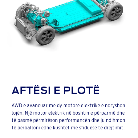
AFTËSI E PLOTË
AWD e avancuar me dy motorë elektrikë e ndryshon
lojën. Një motor elektrik në boshtin e përparmë dhe
të pasmë përmirëson performancën dhe ju ndihmon
të përballoni edhe kushtet më sfiduese të drejtimit.