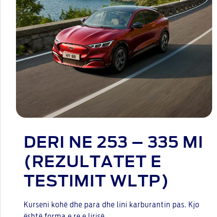
DERI NE 253 – 335 MI
(REZULTATET E
TESTIMIT WLTP)
Kurseni kohë dhe para dhe lini karburantin pas. Kjo
është forma e re e lirisë.