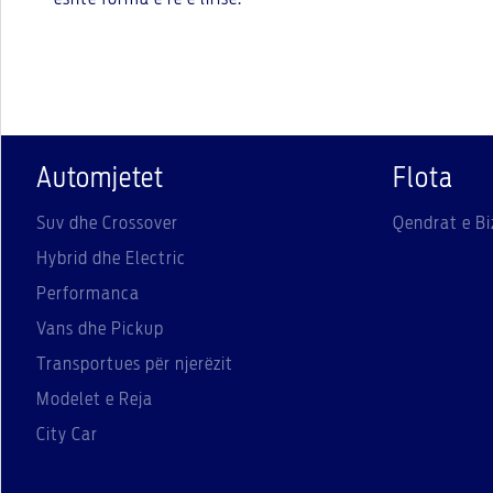
Automjetet
Flota
Suv dhe Crossover
Qendrat e Bi
Hybrid dhe Electric
Performanca
Vans dhe Pickup
Transportues për njerëzit
Modelet e Reja
City Car