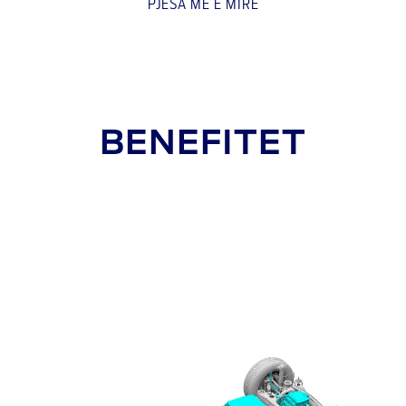
PJESA MË E MIRË
BENEFITET