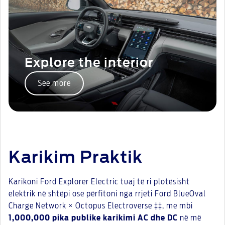
Explore the interior
See more
Karikim Praktik
Karikoni Ford Explorer Electric tuaj të ri plotësisht
elektrik në shtëpi ose përfitoni nga rrjeti Ford BlueOval
Charge Network × Octopus Electroverse ‡‡, me mbi
1,000,000 pika publike karikimi AC dhe DC
në më