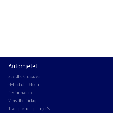
Automjetet
Suv dhe Crossover
Hybrid dhe Electric
Performanca
Vans dhe Pickup
Transportues për njerëzit