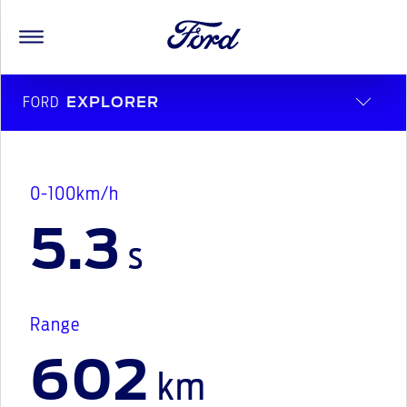
FORD
EXPLORER
0-100km/h
5.3
s
Range
602
km