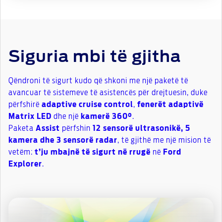
Siguria mbi të gjitha
Qëndroni të sigurt kudo që shkoni me një paketë të
avancuar të sistemeve të asistencës për drejtuesin, duke
përfshirë
adaptive cruise control
,
fenerët adaptivë
Matrix LED
dhe një
kamerë 360°
.
Paketa
Assist
përfshin
12 sensorë ultrasonikë, 5
kamera dhe 3 sensorë radar
, të gjithë me një mision të
vetëm:
t’ju mbajnë të sigurt në rrugë
në
Ford
Explorer
.