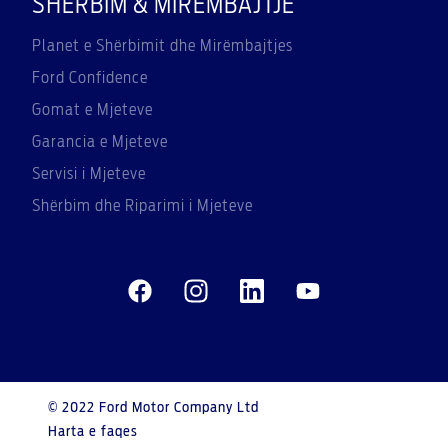
SHËRBIM & MIRËMBAJTJE
Planet e Shërbimit dhe Mirëmbajtjes
Ford Confidence
Gomat e Mjeteve
Garancia e Mjeteve
Servisi i Mjeteve
Shërbim dhe Riparimi i Mjeteve
© 2022 Ford Motor Company Ltd
Harta e faqes