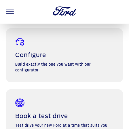
Electric for all
The new, all-electric Puma
Ford E-Tou
Configure
Build exactly the one you want with our
configurator
Book a test drive
Test drive your new Ford at a time that suits you