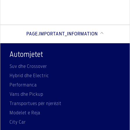
PAGE.IMPORTANT_INFORMATION
Automjetet
Suv dhe Crossover
Hybrid dhe Electric
Performanca
Vans dhe Pickup
Transportues për njerëzit
Modelet e Reja
City Car