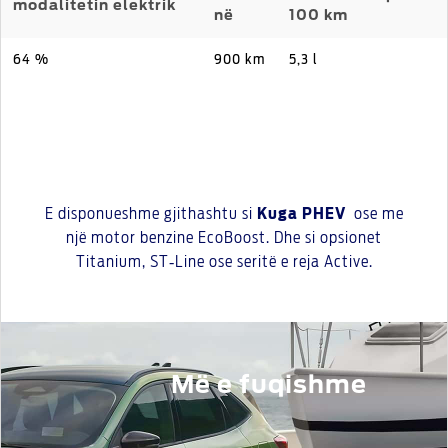
modalitetin elektrik
në
100 km
64 %
900 km
5,3 l
E disponueshme gjithashtu si
Kuga PHEV
ose me
një motor benzine EcoBoost. Dhe si opsionet
Titanium, ST‑Line ose seritë e reja Active.
Më e fuqishme