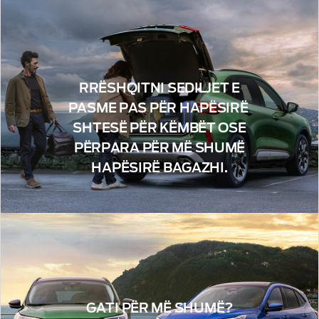
RRËSHQITNI SEDILJET E
PASME PAS PËR HAPËSIRË ​​
SHTESË PËR KËMBËT OSE
PËRPARA PËR MË SHUMË
HAPËSIRË ​​BAGAZHI.
GATI PËR MË SHUMË?