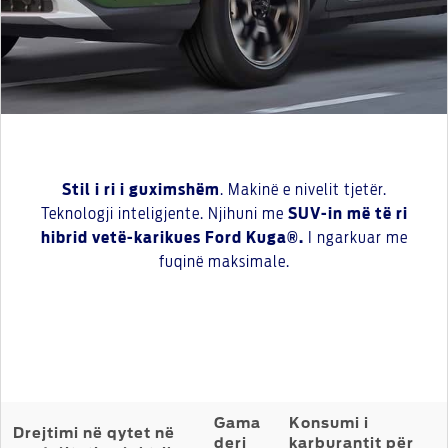
Stil i ri i guximshëm
. Makinë e nivelit tjetër.
Teknologji inteligjente. Njihuni me
SUV-in më të ri
hibrid vetë-karikues Ford Kuga®.
I ngarkuar me
fuqinë maksimale.
Gama
Konsumi i
Drejtimi në qytet në
deri
karburantit për