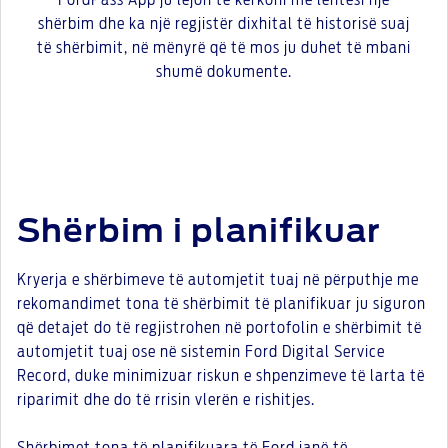
FordPass App ju lejon të kërkoni me lehtësi një
shërbim dhe ka një regjistër dixhital të historisë suaj
të shërbimit, në mënyrë që të mos ju duhet të mbani
shumë dokumente.
Shërbim i planifikuar
Kryerja e shërbimeve të automjetit tuaj në përputhje me
rekomandimet tona të shërbimit të planifikuar ju siguron
që detajet do të regjistrohen në portofolin e shërbimit të
automjetit tuaj ose në sistemin Ford Digital Service
Record, duke minimizuar riskun e shpenzimeve të larta të
riparimit dhe do të rrisin vlerën e rishitjes.