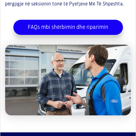
përgjigje në seksionin tonë të Pyetjeve Më Të Shpeshta.
FAQs mbi shërbimin dhe riparimin