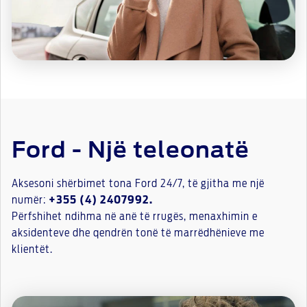
Ford - Një teleonatë
Aksesoni shërbimet tona Ford 24/7, të gjitha me një
numër:
+355 (4) 2407992.
Përfshihet ndihma në anë të rrugës, menaxhimin e
aksidenteve dhe qendrën tonë të marrëdhënieve me
klientët.