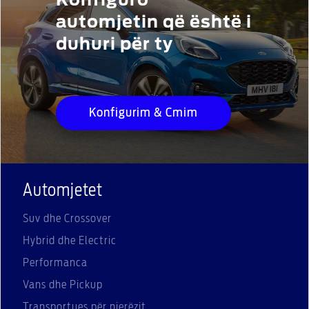
Konfiguro
automjetin që është i
duhuri për ty
Konfigurim & Cmim
Automjetet
Suv dhe Crossover
Hybrid dhe Electric
Performanca
Vans dhe Pickup
Transportues për njerëzit