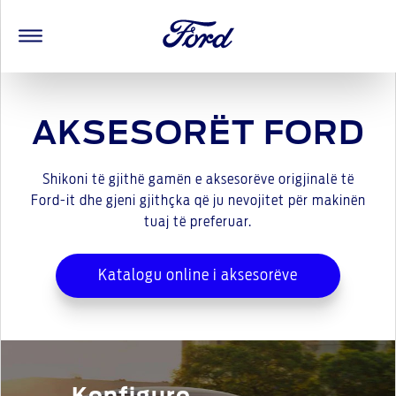
AKSESORËT FORD
Shikoni të gjithë gamën e aksesorëve origjinalë të
Ford-it dhe gjeni gjithçka që ju nevojitet për makinën
tuaj të preferuar.
Katalogu online i aksesorëve