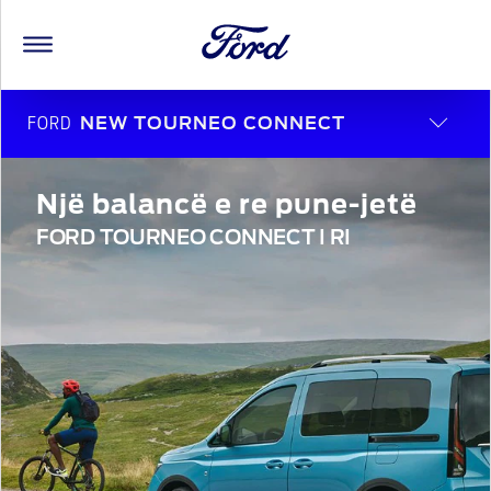
FORD
NEW TOURNEO CONNECT
Një balancë e re pune-jetë
FORD TOURNEO CONNECT I RI