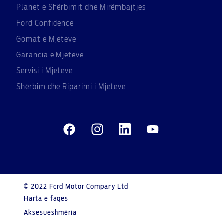
Planet e Shërbimit dhe Mirëmbajtjes
Ford Confidence
Gomat e Mjeteve
Garancia e Mjeteve
Servisi i Mjeteve
Shërbim dhe Riparimi i Mjeteve
© 2022 Ford Motor Company Ltd
Harta e faqes
Aksesueshmëria