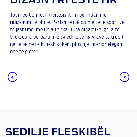
DIZAJN I RI ESTETIK
Tourneo Connect krejtesisht i ri përmban një
ridizejnim të plotë. Përfshirë një pamje të re sportive
të jashtme, me linja të skalitura dinamike, grila të
theksuara përpara, një zgjedhje të ngjyrave të trupit
që të bëjnë të kthesh kokën, plus një interior elegant
dhe të gjerë.
SEDILJE FLESKIBËL