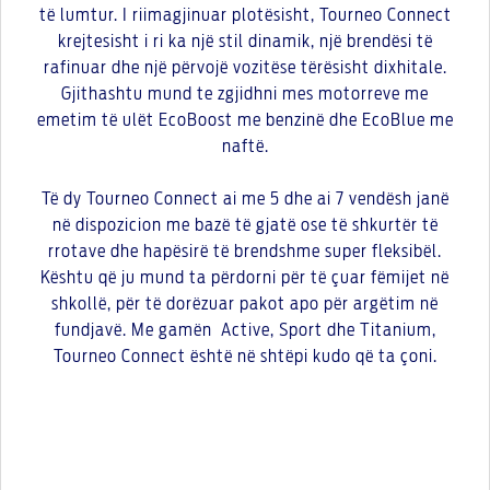
të lumtur. I riimagjinuar plotësisht, Tourneo Connect
krejtesisht i ri ka një stil dinamik, një brendësi të
rafinuar dhe një përvojë vozitëse tërësisht dixhitale.
Gjithashtu mund te zgjidhni mes motorreve me
emetim të ulët EcoBoost me benzinë ​​dhe EcoBlue me
naftë.
Të dy Tourneo Connect ai me 5 dhe ai 7 vendësh janë
në dispozicion me bazë të gjatë ose të shkurtër të
rrotave dhe hapësirë ​​të brendshme super fleksibël.
Kështu që ju mund ta përdorni për të çuar fëmijet në
shkollë, për të dorëzuar pakot apo për argëtim në
fundjavë. Me gamën Active, Sport dhe Titanium,
Tourneo Connect është në shtëpi kudo që ta çoni.