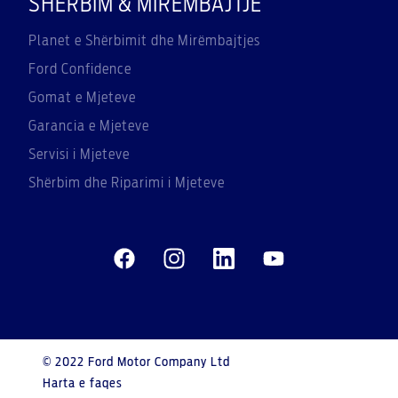
SHËRBIM & MIRËMBAJTJE
Planet e Shërbimit dhe Mirëmbajtjes
Ford Confidence
Gomat e Mjeteve
Garancia e Mjeteve
Servisi i Mjeteve
Shërbim dhe Riparimi i Mjeteve
© 2022 Ford Motor Company Ltd
Harta e faqes