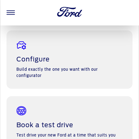
Electric for all
The new, all-electric Puma
Ford E-Tou
Configure
Build exactly the one you want with our
configurator
Book a test drive
Test drive your new Ford at a time that suits you