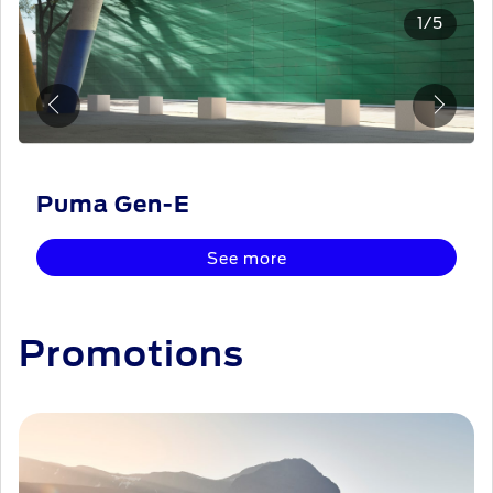
1
/
5
Puma Gen-E
See more
Promotions