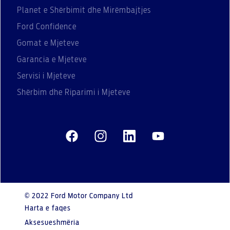
Planet e Shërbimit dhe Mirëmbajtjes
Ford Confidence
Gomat e Mjeteve
Garancia e Mjeteve
Servisi i Mjeteve
Shërbim dhe Riparimi i Mjeteve
© 2022 Ford Motor Company Ltd
Harta e faqes
Aksesueshmëria