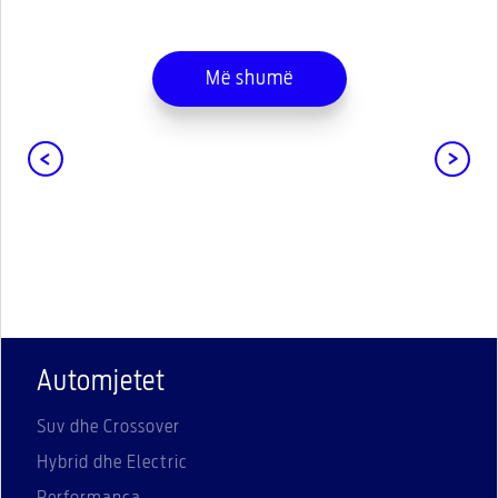
Më shumë
Automjetet
Suv dhe Crossover
Hybrid dhe Electric
Performanca